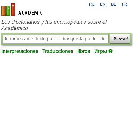
RU
EN
DE
FR
es-academic.com
Los diccionarios y las enciclopedias sobre el
Académico
¡Buscar!
interpretaciones
Traducciones
libros
Игры ⚽