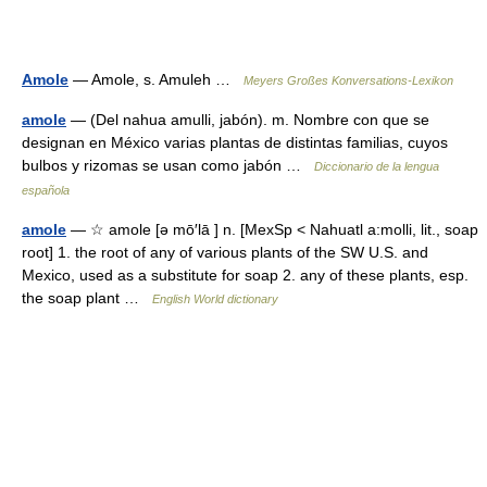
Amole
— Amole, s. Amuleh …
Meyers Großes Konversations-Lexikon
amole
— (Del nahua amulli, jabón). m. Nombre con que se
designan en México varias plantas de distintas familias, cuyos
bulbos y rizomas se usan como jabón …
Diccionario de la lengua
española
amole
— ☆ amole [ə mō′lā ] n. [MexSp < Nahuatl a:molli, lit., soap
root] 1. the root of any of various plants of the SW U.S. and
Mexico, used as a substitute for soap 2. any of these plants, esp.
the soap plant …
English World dictionary