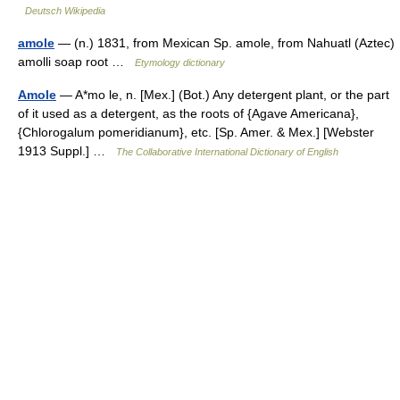
Deutsch Wikipedia
amole
— (n.) 1831, from Mexican Sp. amole, from Nahuatl (Aztec)
amolli soap root …
Etymology dictionary
Amole
— A*mo le, n. [Mex.] (Bot.) Any detergent plant, or the part
of it used as a detergent, as the roots of {Agave Americana},
{Chlorogalum pomeridianum}, etc. [Sp. Amer. & Mex.] [Webster
1913 Suppl.] …
The Collaborative International Dictionary of English