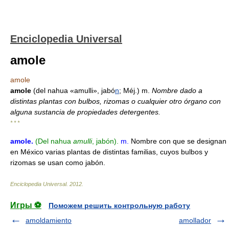
Enciclopedia Universal
amole
amole
amole
(del nahua «amulli», jabó
n
; Méj.) m.
Nombre dado a
distintas plantas con bulbos, rizomas o cualquier otro órgano con
alguna sustancia de propiedades detergentes.
* * *
amole
.
(Del nahua
amulli
, jabón).
m.
Nombre con que se designan
en México varias plantas de distintas familias, cuyos bulbos y
rizomas se usan como jabón.
Enciclopedia Universal
.
2012
.
Игры ⚽
Поможем решить контрольную работу
amoldamiento
amollador