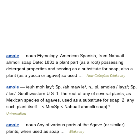
amole
— noun Etymology: American Spanish, from Nahuatl
ahmōlli soap Date: 1831 a plant part (as a root) possessing
detergent properties and serving as a substitute for soap; also a
plant (as a yucca or agave) so used …
New Collegiate Dictionary
amole
— /euh moh lay/; Sp. /ah maw le/, n., pl. amoles / layz/; Sp.
/ les/. Southwestern U.S. 1. the root of any of several plants, as
Mexican species of agaves, used as a substitute for soap. 2. any
such plant itself. [ < MexSp < Nahuatl ahmolli soap] * …
Universalium
amole
— noun Any of various parts of the Agave (or similar)
plants, when used as soap …
Wiktionary